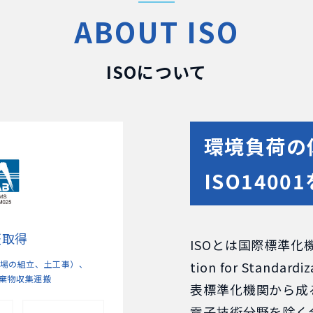
ABOUT ISO
ISOについて
環境負荷の
ISO140
認証取得
ISOとは国際標準化機構（I
場の組立、土工事）、
tion for Stand
棄物収集運搬
表標準化機関から成
電子技術分野を除く